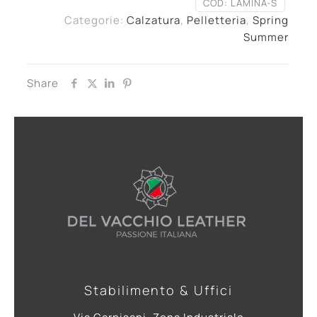
COD:
LAMINA-S
Categorie:
Calzatura
,
Pelletteria
,
Spring
Summer
Share
Stabilimento & Uffici