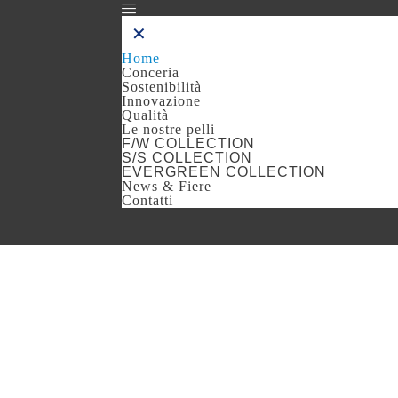
✕
Home
Conceria
Sostenibilità
Innovazione
Qualità
Le nostre pelli
F/W COLLECTION
S/S COLLECTION
EVERGREEN COLLECTION
News & Fiere
Contatti