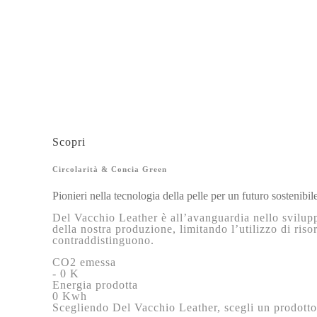
Scopri
Circolarità & Concia Green
Pionieri nella tecnologia della pelle per un futuro sostenibil
Del Vacchio Leather è all’avanguardia nello svilupp
della nostra produzione, limitando l’utilizzo di riso
contraddistinguono.
CO2 emessa
-
0
K
Energia prodotta
0
Kwh
Scegliendo Del Vacchio Leather, scegli un prodotto c