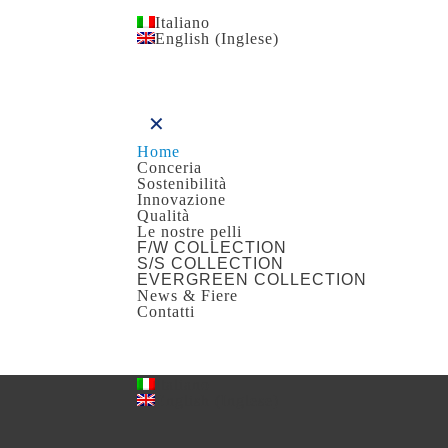
Italiano
English
(
Inglese
)
✕
Home
Conceria
Sostenibilità
Innovazione
Qualità
Le nostre pelli
F/W COLLECTION
S/S COLLECTION
EVERGREEN COLLECTION
News & Fiere
Contatti
Italiano
English
(
Inglese
)