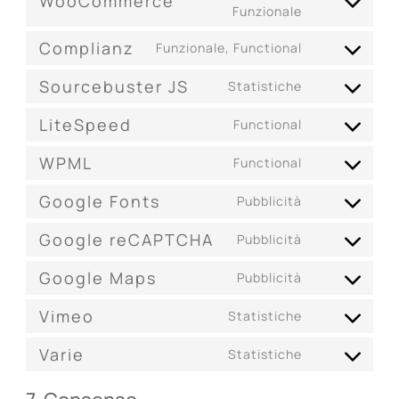
WooCommerce
service
Consent
Funzionale
wordpress
to
Complianz
Funzionale, Functional
service
Consent
woocommer
to
Sourcebuster JS
Statistiche
Consent
service
to
complianz
LiteSpeed
Functional
Consent
service
to
sourcebuste
WPML
Functional
Consent
service
js
to
litespeed
Google Fonts
Pubblicità
Consent
service
to
wpml
Google reCAPTCHA
Pubblicità
Consent
service
to
google-
Google Maps
Pubblicità
Consent
service
fonts
to
google-
Vimeo
Statistiche
Consent
service
recaptcha
to
google-
Varie
Statistiche
Consent
service
maps
to
vimeo