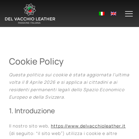
Cookie Policy
Questa politica sui cookie è stata aggiornata l’ultima
volta il 8 Aprile 2026 e si applica ai cittadini e ai
residenti permanenti legali dello Spazio Economico
Europeo e della Svizzera.
1. Introduzione
Il nostro sito web,
https://www.delvacchioleather.it
(di seguito: “il sito web”) utilizza i cookie e altre