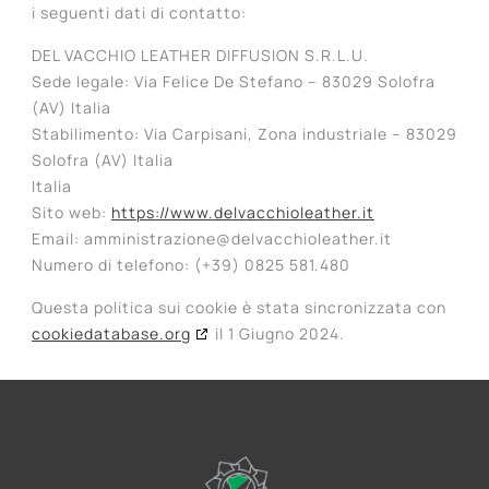
i seguenti dati di contatto:
DEL VACCHIO LEATHER DIFFUSION S.R.L.U.
Sede legale: Via Felice De Stefano – 83029 Solofra
(AV) Italia
Stabilimento: Via Carpisani, Zona industriale – 83029
Solofra (AV) Italia
Italia
Sito web:
https://www.delvacchioleather.it
Email:
amministrazione@
delvacchioleather.it
Numero di telefono: (+39) 0825 581.480
Questa politica sui cookie è stata sincronizzata con
cookiedatabase.org
il 1 Giugno 2024.