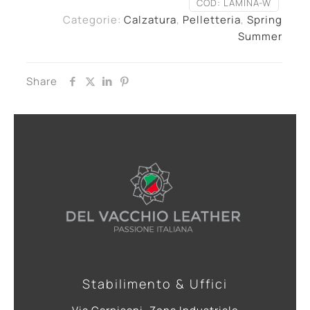
COD:
LAMINA-W
Categorie:
Calzatura
,
Pelletteria
,
Spring
Summer
Share
Stabilimento & Uffici