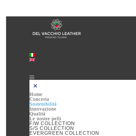
Italiano
English
(
Inglese
)
✕
Home
Conceria
Sostenibilità
Innovazione
Qualità
Le nostre pelli
F/W COLLECTION
S/S COLLECTION
EVERGREEN COLLECTION