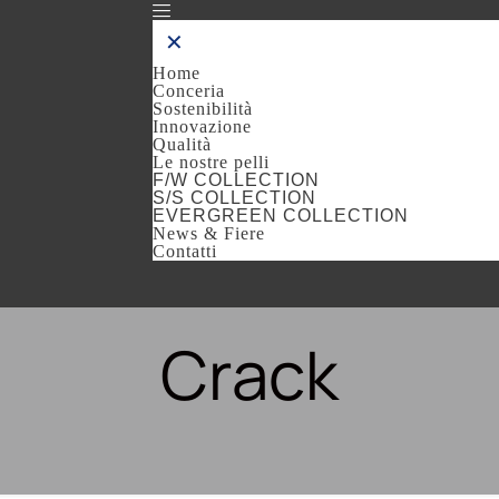
✕
Home
Conceria
Sostenibilità
Innovazione
Qualità
Le nostre pelli
F/W COLLECTION
S/S COLLECTION
EVERGREEN COLLECTION
News & Fiere
Contatti
Crack