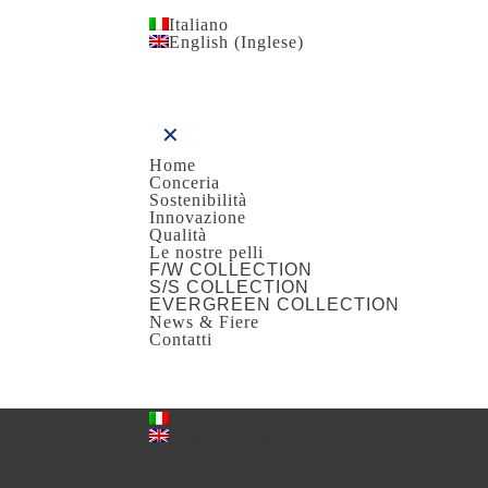
Italiano
English
(
Inglese
)
✕
Home
Conceria
Sostenibilità
Innovazione
Qualità
Le nostre pelli
F/W COLLECTION
S/S COLLECTION
EVERGREEN COLLECTION
News & Fiere
Contatti
Italiano
English
(
Inglese
)