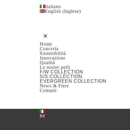
Italiano
English
(
Inglese
)
✕
Home
Conceria
Sostenibilità
Innovazione
Qualità
Le nostre pelli
F/W COLLECTION
S/S COLLECTION
EVERGREEN COLLECTION
News & Fiere
Contatti
Italiano
English
(
Inglese
)