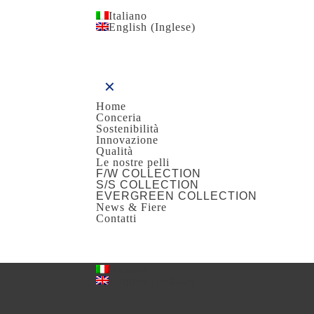
Italiano
English
(
Inglese
)
✕
Home
Conceria
Sostenibilità
Innovazione
Qualità
Le nostre pelli
F/W COLLECTION
S/S COLLECTION
EVERGREEN COLLECTION
News & Fiere
Contatti
Italiano
English
(
Inglese
)