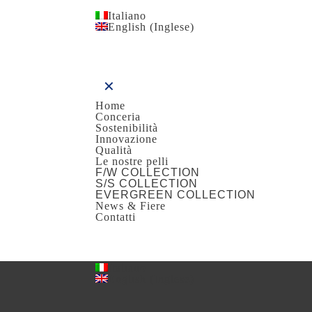
Italiano
English
(
Inglese
)
✕
Home
Conceria
Sostenibilità
Innovazione
Qualità
Le nostre pelli
F/W COLLECTION
S/S COLLECTION
EVERGREEN COLLECTION
News & Fiere
Contatti
Italiano
English
(
Inglese
)