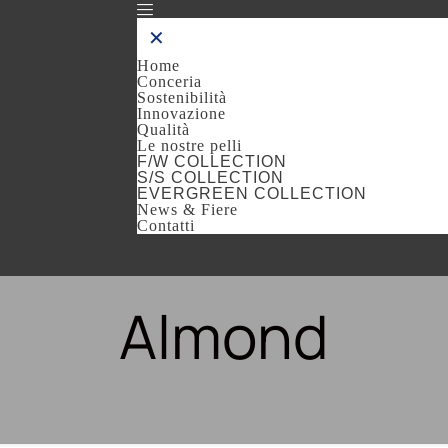
✕
Home
Conceria
Sostenibilità
Innovazione
Qualità
Le nostre pelli
F/W COLLECTION
S/S COLLECTION
EVERGREEN COLLECTION
News & Fiere
Contatti
Almond