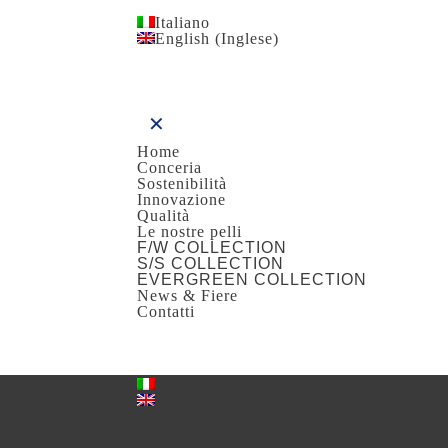
Italiano
English
(
Inglese
)
✕
Home
Conceria
Sostenibilità
Innovazione
Qualità
Le nostre pelli
F/W COLLECTION
S/S COLLECTION
EVERGREEN COLLECTION
News & Fiere
Contatti
Italiano
English
(
Inglese
)