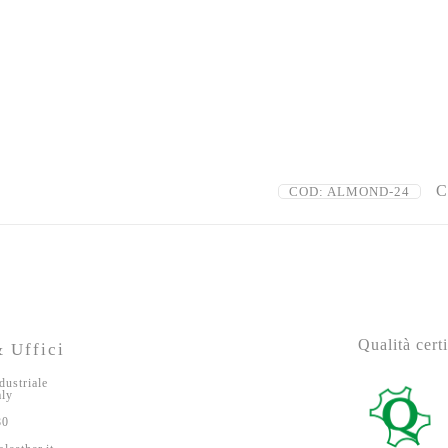
C
COD:
ALMOND-24
Qualità certi
 Uffici
dustriale
aly
80