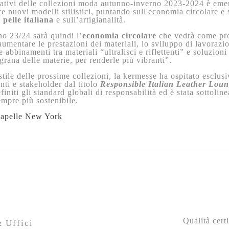
eativi delle collezioni moda autunno-inverno 2023-2024 è emer
re nuovi modelli stilistici, puntando sull'economia circolare e 
a
pelle italiana
e sull’artigianalità.
rno 23/24 sarà quindi l’
economia circolare
che vedrà come prot
aumentare le prestazioni dei materiali, lo sviluppo di lavoraz
 abbinamenti tra materiali “ultralisci e riflettenti” e soluzioni
grana delle materie, per renderle più vibranti”.
 stile delle prossime collezioni, la kermesse ha ospitato esclus
nti e stakeholder dal titolo
Responsible Italian Leather Lou
finiti gli standard globali di responsabilità ed è stata sottolin
mpre più sostenibile.
eapelle New York
Qualità certi
 Uffici