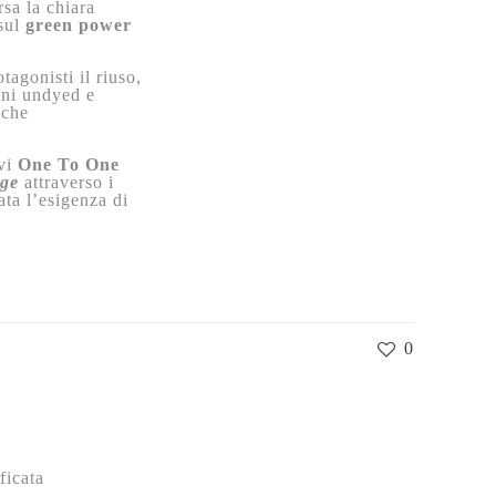
sa la chiara
sul
green power
agonisti il riuso,
ioni undyed e
 che
ivi
One To One
nge
attraverso i
eata l’esigenza di
0
ficata