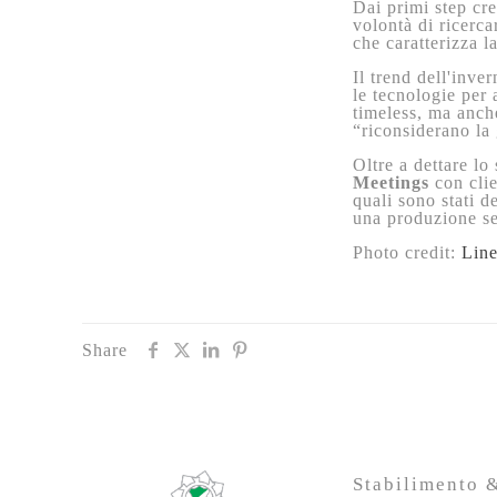
Dai primi step cr
volontà di ricerca
che caratterizza l
Il trend dell'inve
le tecnologie per 
timeless, ma anche
“riconsiderano la 
Oltre a dettare lo
Meetings
con clie
quali sono stati de
una produzione se
Photo credit:
Lin
Share
Stabilimento &