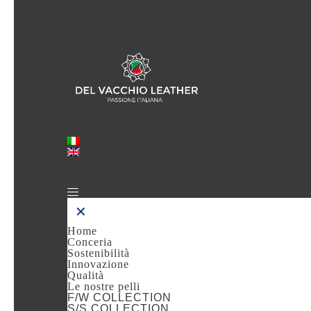
Italiano
English
(
Inglese
)
✕
Home
Conceria
Sostenibilità
Innovazione
Qualità
Le nostre pelli
F/W COLLECTION
S/S COLLECTION