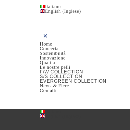
Italiano
English
(
Inglese
)
✕
Home
Conceria
Sostenibilità
Innovazione
Qualità
Le nostre pelli
F/W COLLECTION
S/S COLLECTION
EVERGREEN COLLECTION
News & Fiere
Contatti
Italiano
English
(
Inglese
)