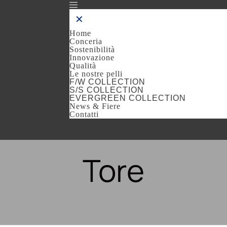
✕
Home
Conceria
Sostenibilità
Innovazione
Qualità
Le nostre pelli
F/W COLLECTION
S/S COLLECTION
EVERGREEN COLLECTION
News & Fiere
Contatti
Tore