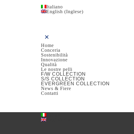
Italiano
English
(
Inglese
)
✕
Home
Conceria
Sostenibilità
Innovazione
Qualità
Le nostre pelli
F/W COLLECTION
S/S COLLECTION
EVERGREEN COLLECTION
News & Fiere
Contatti
Italiano
English
(
Inglese
)