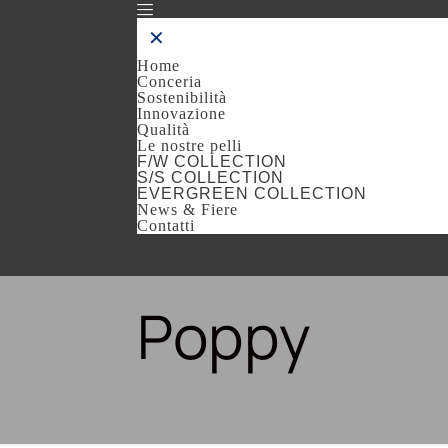
✕
Home
Conceria
Sostenibilità
Innovazione
Qualità
Le nostre pelli
F/W COLLECTION
S/S COLLECTION
EVERGREEN COLLECTION
News & Fiere
Contatti
Poppy