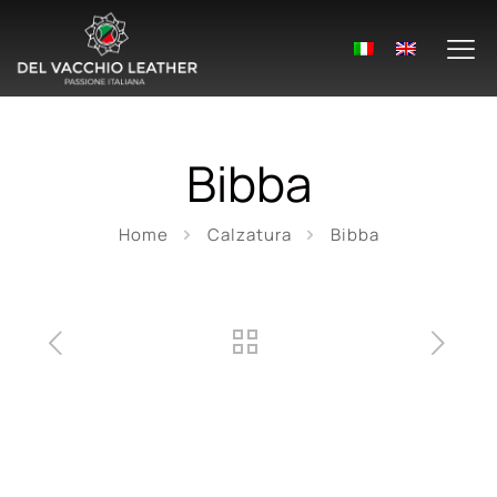
Bibba
Home
Calzatura
Bibba