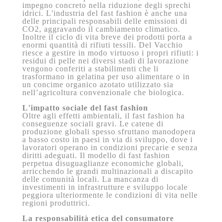
impegno concreto nella riduzione degli sprechi
idrici. L'industria del fast fashion è anche una
delle principali responsabili delle emissioni di
CO2, aggravando il cambiamento climatico.
Inoltre il ciclo di vita breve dei prodotti porta a
enormi quantità di rifiuti tessili. Del Vacchio
riesce a gestire in modo virtuoso i propri rifiuti: i
residui di pelle nei diversi stadi di lavorazione
vengono conferiti a stabilimenti che li
trasformano in gelatina per uso alimentare o in
un concime organico azotato utilizzato sia
nell’agricoltura convenzionale che biologica.
L'impatto sociale del fast fashion
Oltre agli effetti ambientali, il fast fashion ha
conseguenze sociali gravi. Le catene di
produzione globali spesso sfruttano manodopera
a basso costo in paesi in via di sviluppo, dove i
lavoratori operano in condizioni precarie e senza
diritti adeguati. Il modello di fast fashion
perpetua disuguaglianze economiche globali,
arricchendo le grandi multinazionali a discapito
delle comunità locali. La mancanza di
investimenti in infrastrutture e sviluppo locale
peggiora ulteriormente le condizioni di vita nelle
regioni produttrici.
La responsabilità etica del consumatore