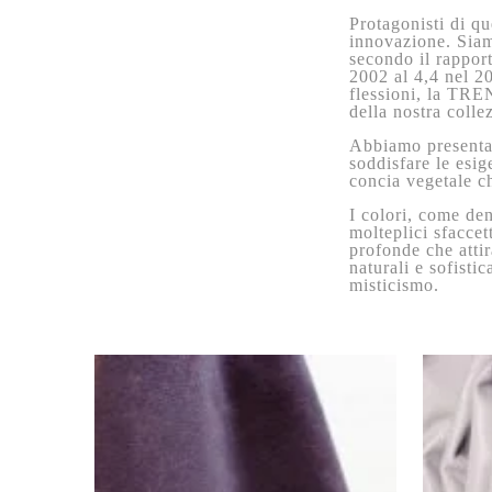
Protagonisti di qu
innovazione. Siamo
secondo il rappor
2002 al 4,4 nel 2
flessioni, la TREN
della nostra colle
Abbiamo presentat
soddisfare le esige
concia vegetale c
I colori, come den
molteplici sfaccet
profonde che attir
naturali e sofistic
misticismo.