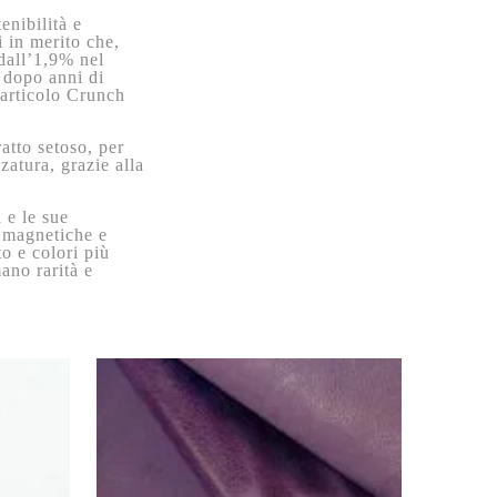
enibilità e
i in merito che,
dall’1,9% nel
, dopo anni di
’articolo Crunch
atto setoso, per
lzatura, grazie alla
 e le sue
à magnetiche e
o e colori più
mano rarità e