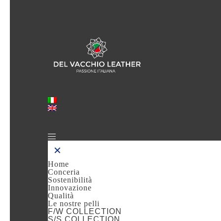
Italiano
English
(
Inglese
)
✕
Home
Conceria
Sostenibilità
Innovazione
Qualità
Le nostre pelli
F/W COLLECTION
S/S COLLECTION