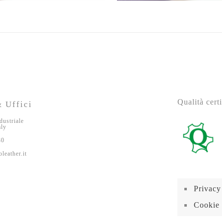
Qualità certi
 Uffici
dustriale
aly
80
leather.it
Privacy
Cookie 