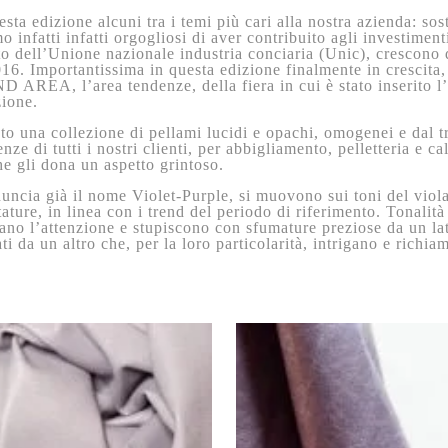
esta edizione alcuni tra i temi più cari alla nostra azienda: sost
 infatti infatti orgogliosi di aver contribuito agli investiment
to dell’Unione nazionale industria conciaria (Unic), crescono 
016. Importantissima in questa edizione finalmente in crescita
D AREA, l’area tendenze, della fiera in cui è stato inserito l
zione.
o una collezione di pellami lucidi e opachi, omogenei e dal tr
nze di tutti i nostri clienti, per abbigliamento, pelletteria e ca
he gli dona un aspetto grintoso.
uncia già il nome Violet-Purple, si muovono sui toni del viola
tature, in linea con i trend del periodo di riferimento. Tonalit
ano l’attenzione e stupiscono con sfumature preziose da un lat
ati da un altro che, per la loro particolarità, intrigano e richia