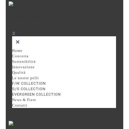
Italiano
English
(
Inglese
)
✕
Home
Conceria
Sostenibilità
Innovazione
Qualità
Le nostre pelli
F/W COLLECTION
S/S COLLECTION
EVERGREEN COLLECTION
News & Fiere
Contatti