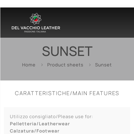
SUNSET
Home
Product sheets
Sunset
CARATTERISTICHE/MAIN FEATURES
Utilizzo consigliato/Please use for:
Pelletteria/Leatherwear
Calzatura/Footwear