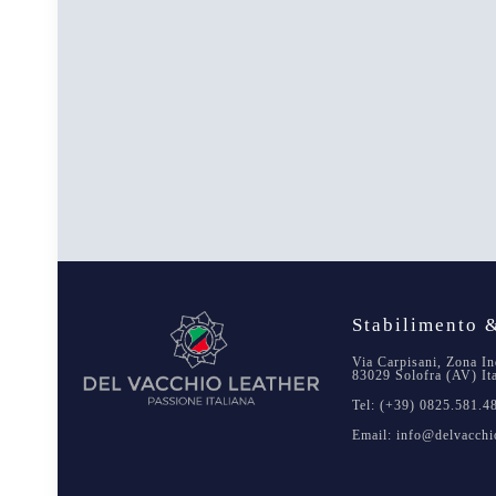
Stabilimento &
Via Carpisani, Zona In
83029 Solofra (AV) It
Tel: (+39) 0825.581.4
Email: info@delvacchio