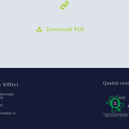
Download PDF
Qualità certi
 Uffici
dustriale
aly
80
leather.it