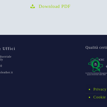
Download PDF
Qualità certi
 Uffici
dustriale
aly
80
leather.it
Privacy
Cookie 