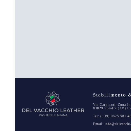
Stabilimento &
Via Carpisani, Zona In
83029 Solofra (AV) It
Tel: (+39) 0825.581.4
Email: info@delvacchio