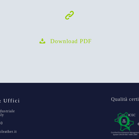
Download PDF
Qualità certi
 Uffici
dustriale
aly
80
leather.it