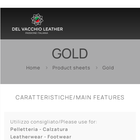
GOLD
Home
Product sheets
Gold
CARATTERISTICHE/MAIN FEATURES
Utilizzo consigliato/Please use for:
Pelletteria - Calzatura
Leatherwear - Footwear