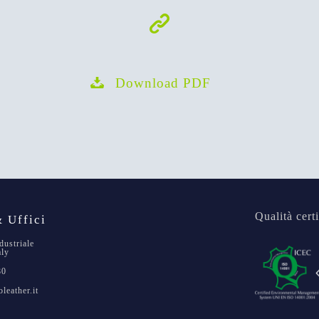
Download PDF
Qualità certi
 Uffici
dustriale
aly
80
leather.it