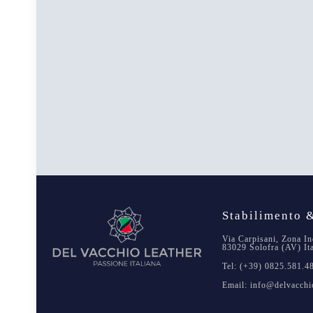
Stabilimento &
Via Carpisani, Zona In
83029 Solofra (AV) It
Tel: (+39) 0825.581.4
Email: info@delvacchio