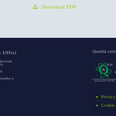
Download PDF
Qualità certi
 Uffici
dustriale
aly
80
leather.it
Privacy
Cookie 