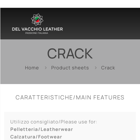
CRACK
Home
Product sheets
Crack
CARATTERISTICHE/MAIN FEATURES
Utilizzo consigliato/Please use for:
Pelletteria/Leatherwear
Calzatura/Footwear